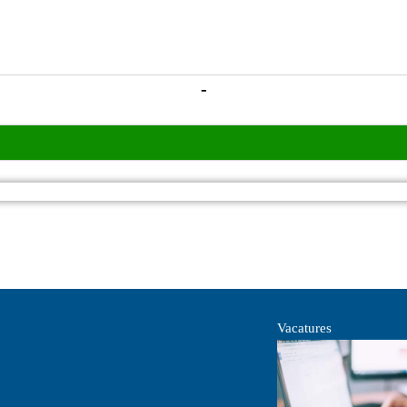
-
Vacatures