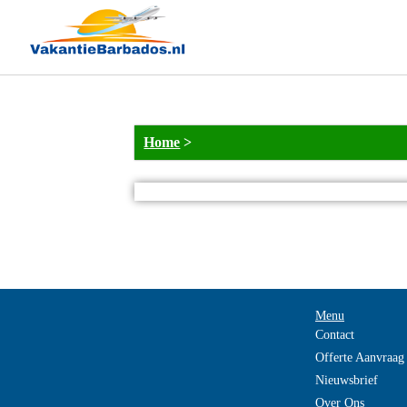
Home
>
Menu
Contact
Offerte Aanvraag
Nieuwsbrief
Over Ons