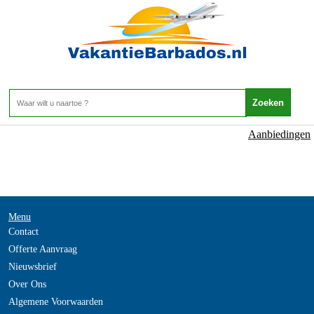
NOT_FOUND
- -
Home
>
Aanbiedingen
Menu
Contact
Offerte Aanvraag
Nieuwsbrief
Over Ons
Algemene Voorwaarden