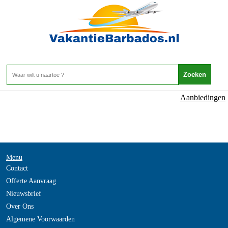
NOT_FOUND
- -
Home
>
Aanbiedingen
Menu
Contact
Offerte Aanvraag
Nieuwsbrief
Over Ons
Algemene Voorwaarden