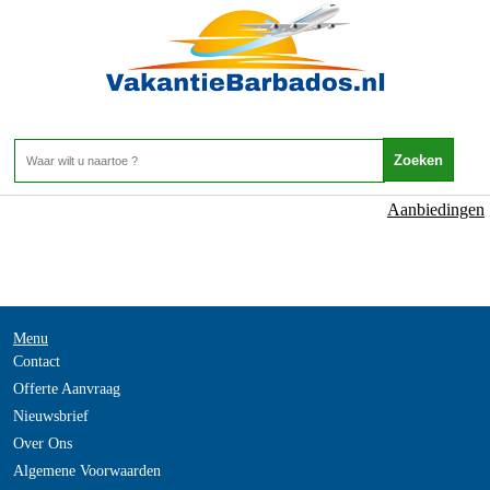
NOT_FOUND
- -
Home
>
Aanbiedingen
Menu
Contact
Offerte Aanvraag
Nieuwsbrief
Over Ons
Algemene Voorwaarden