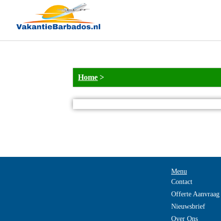
Home
>
Menu
Contact
Offerte Aanvraag
Nieuwsbrief
Over Ons