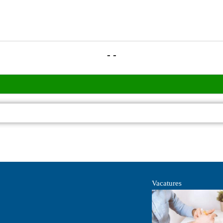
- -
Vacatures