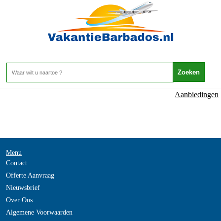
NOT_FOUND
- -
Home
>
Aanbiedingen
Menu
Contact
Offerte Aanvraag
Nieuwsbrief
Over Ons
Algemene Voorwaarden