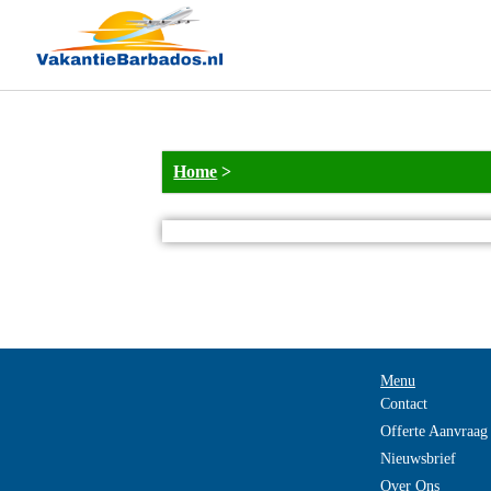
Home
>
Menu
Contact
Offerte Aanvraag
Nieuwsbrief
Over Ons