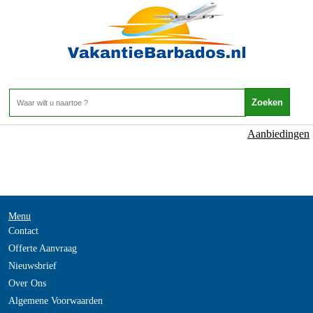
NOT_FOUND
- -
Home
>
Aanbiedingen
Menu
Contact
Offerte Aanvraag
Nieuwsbrief
Over Ons
Algemene Voorwaarden