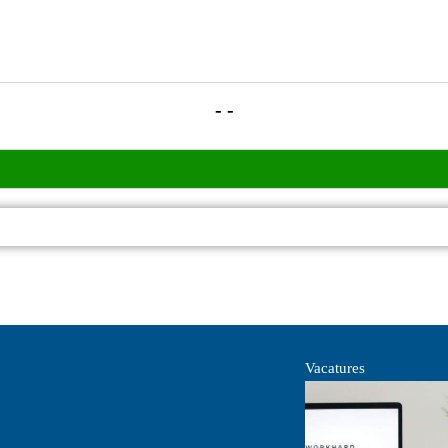
- -
Vacatures