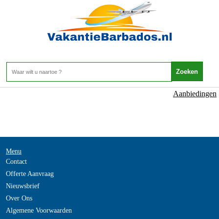
NOT_FOUND
- -
Home
>
Aanbiedingen
Menu
Contact
Offerte Aanvraag
Nieuwsbrief
Over Ons
Algemene Voorwaarden