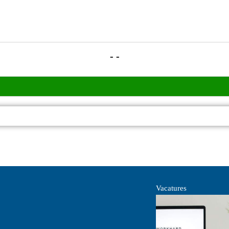
- -
Vacatures