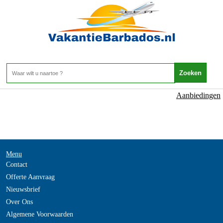
NOT_FOUND
- -
Home
>
Aanbiedingen
Menu
Contact
Offerte Aanvraag
Nieuwsbrief
Over Ons
Algemene Voorwaarden